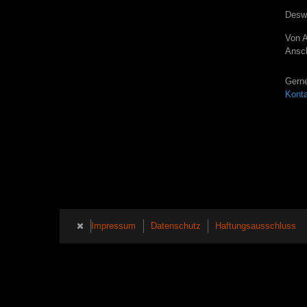
Deswe
Von 
Ansch
Gerne
Konta
Impressum
Datenschutz
Haftungsausschluss